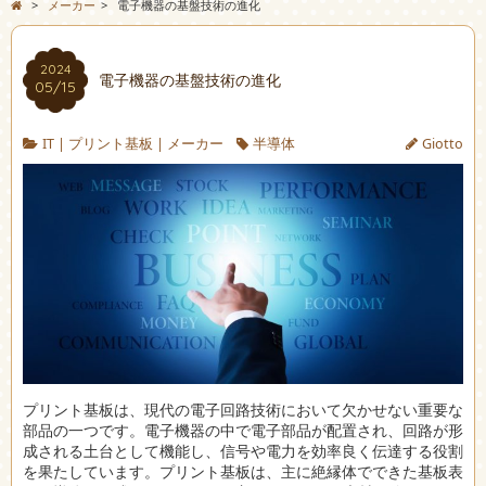
>
メーカー
>
電子機器の基盤技術の進化
2024
電子機器の基盤技術の進化
05/15
IT
|
プリント基板
|
メーカー
半導体
Giotto
プリント基板は、現代の電子回路技術において欠かせない重要な
部品の一つです。
電子機器の中で電子部品が配置され、回路が形
成される土台として機能し、信号や電力を効率良く伝達する役割
を果たしています。プリント基板は、主に絶縁体でできた基板表