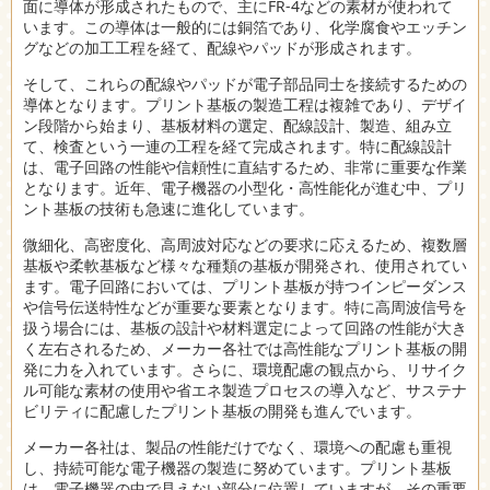
面に導体が形成されたもので、主にFR-4などの素材が使われて
います。この導体は一般的には銅箔であり、化学腐食やエッチン
グなどの加工工程を経て、配線やパッドが形成されます。
そして、これらの配線やパッドが電子部品同士を接続するための
導体となります。プリント基板の製造工程は複雑であり、デザイ
ン段階から始まり、基板材料の選定、配線設計、製造、組み立
て、検査という一連の工程を経て完成されます。特に配線設計
は、電子回路の性能や信頼性に直結するため、非常に重要な作業
となります。近年、電子機器の小型化・高性能化が進む中、プリ
ント基板の技術も急速に進化しています。
微細化、高密度化、高周波対応などの要求に応えるため、複数層
基板や柔軟基板など様々な種類の基板が開発され、使用されてい
ます。電子回路においては、プリント基板が持つインピーダンス
や信号伝送特性などが重要な要素となります。特に高周波信号を
扱う場合には、基板の設計や材料選定によって回路の性能が大き
く左右されるため、メーカー各社では高性能なプリント基板の開
発に力を入れています。さらに、環境配慮の観点から、リサイク
ル可能な素材の使用や省エネ製造プロセスの導入など、サステナ
ビリティに配慮したプリント基板の開発も進んでいます。
メーカー各社は、製品の性能だけでなく、環境への配慮も重視
し、持続可能な電子機器の製造に努めています。プリント基板
は、電子機器の中で見えない部分に位置していますが、その重要