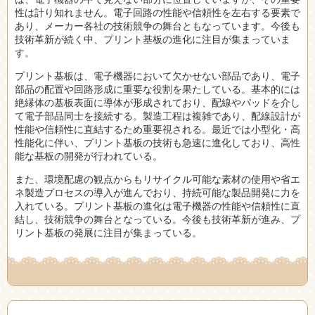
性は計り知れません。電子回路の性能や信頼性を左右する要素で
あり、メーカー各社の技術競争の舞台ともなっています。今後も
技術革新が続く中、プリント基板の進化に注目が集まっていま
す。
プリント基板は、電子機器において欠かせない部品であり、電子
部品の配置や回路形成に重要な役割を果たしている。基本的には
絶縁体の基板表面に導体が形成されており、配線やパッドを介し
て電子部品同士を接続する。製造工程は複雑であり、配線設計が
性能や信頼性に直結するため重要視される。最近では小型化・高
性能化に伴い、プリント基板の技術も急速に進化しており、高性
能な基板の開発が行われている。
また、環境配慮の観点からもリサイクル可能な素材の使用や省エ
ネ製造プロセスの導入が進んでおり、持続可能な製品開発に力を
入れている。プリント基板の進化は電子機器の性能や信頼性に直
結し、技術競争の舞台となっている。今後も技術革新が進み、プ
リント基板の発展に注目が集まっている。