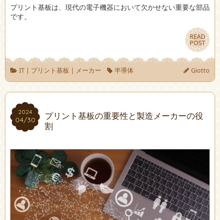
プリント基板は、現代の電子機器において欠かせない重要な部品
です。
READ
READ
POST
POST
IT
|
プリント基板
|
メーカー
半導体
Giotto
2024
2024
プリント基板の重要性と製造メーカーの役
04/30
04/30
割