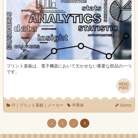
プリント基板は、電子機器において欠かせない重要な部品の一つ
です。
READ
READ
POST
POST
IT
|
プリント基板
|
メーカー
半導体
Giotto
‹
1
…
5