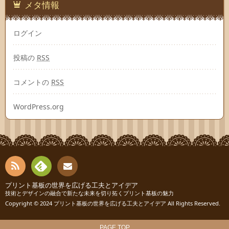
メタ情報
ログイン
投稿の
RSS
コメントの
RSS
WordPress.org
RSS
Fee
プリント基板の世界を広げる工夫とアイデア
お問
技術とデザインの融合で新たな未来を切り拓くプリント基板の魅力
Copyright © 2024
プリント基板の世界を広げる工夫とアイデア
All Rights Reserved.
dly
い合
わせ
PAGE TOP