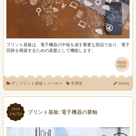
プリント基板は、電子機器の中核を成す重要な部品であり、電子
回路を構築するための基盤として機能します。
READ
READ
POST
POST
IT
|
プリント基板
|
メーカー
半導体
Giotto
2024
2024
プリント基板: 電子機器の要軸
04/30
04/30